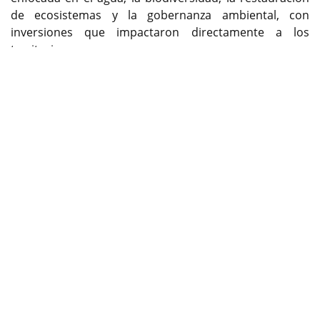
de ecosistemas y la gobernanza ambiental, con
inversiones que impactaron directamente a los
territorios.
Previous
Next
Encuentre contenido exclusivo en WhatsApp Channel,
siganos ya:
https://whatsapp.com/channel/0029Va9kwaD1CYoZx
xokC42i
Por: Oficina de prensa de Cortolima.
cambioin.com
Con una inversión superior a los $60.000 millones, la
Corporación Autónoma Regional del Tolima, Cortolima,
bajo la dirección de Olga Lucía Alfonso Iannini, cerró el