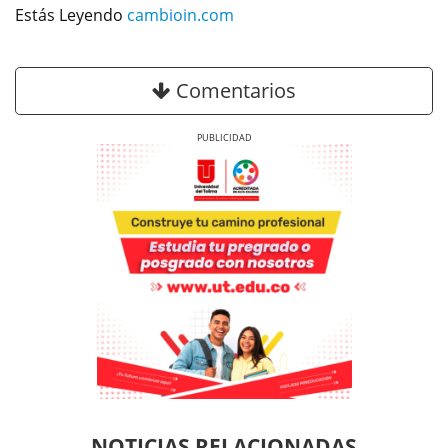
Estás Leyendo
cambioin.com
Comentarios
Previous
Next
Previous
Previous
Next
Next
NOTICIAS RELACIONADAS