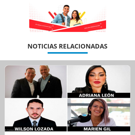
Previous
Previous
Next
Next
NOTICIAS RELACIONADAS