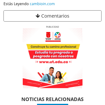
Estás Leyendo
cambioin.com
Comentarios
Previous
Next
Previous
Previous
Next
Next
NOTICIAS RELACIONADAS