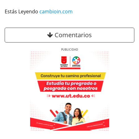
Estás Leyendo
cambioin.com
Comentarios
Previous
Next
Previous
Previous
Next
Next