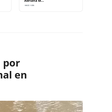
Adriana M...
HACE 1 DÍA
Next
 por
nal en