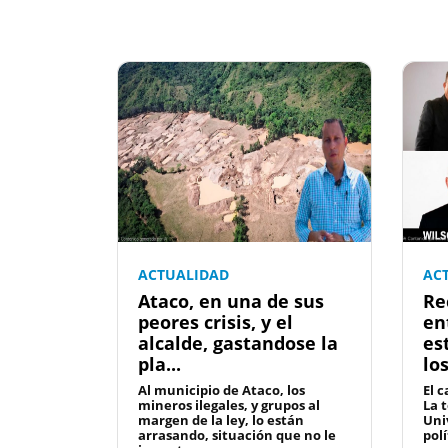
ACTUALIDAD
AC
Ataco, en una de sus
Re
peores crisis, y el
en
alcalde, gastandose la
es
pla...
lo
Al municipio de Ataco, los
El c
mineros ilegales, y grupos al
La 
margen de la ley, lo están
Uni
arrasando, situación que no le
polí