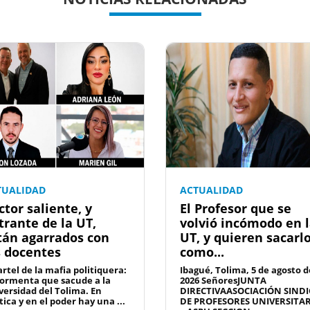
TUALIDAD
ACTUALIDAD
ctor saliente, y
El Profesor que se
trante de la UT,
volvió incómodo en 
tán agarrados con
UT, y quieren sacarl
s docentes
como...
artel de la mafia politiquera:
Ibagué, Tolima, 5 de agosto d
tormenta que sacude a la
2026 SeñoresJUNTA
versidad del Tolima. En
DIRECTIVAASOCIACIÓN SINDI
tica y en el poder hay una ...
DE PROFESORES UNIVERSITA