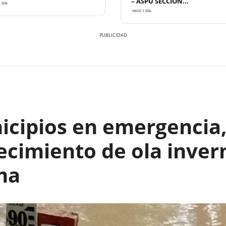
– ASPU SECCION...
 DÍA
HACE 1 DÍA
icipios en emergencia,
ecimiento de ola inver
ma