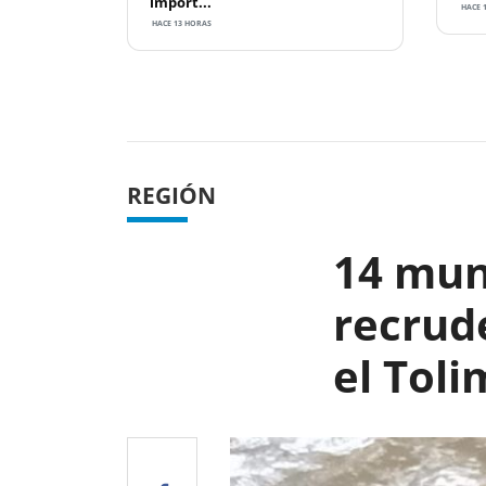
import...
HACE 1
HACE 13 HORAS
Previous
REGIÓN
14 mun
recrud
el Toli