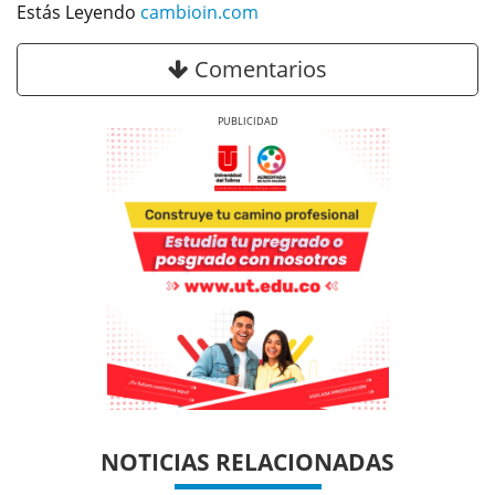
Estás Leyendo
cambioin.com
Comentarios
Previous
Next
Previous
Previous
Next
Next
NOTICIAS RELACIONADAS