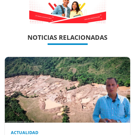
Previous
Previous
Next
Next
NOTICIAS RELACIONADAS
ACTUALIDAD