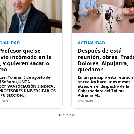
TUALIDAD
ACTUALIDAD
 Profesor que se
Después de está
lvió incómodo en la
reunión, obras: Prad
, y quieren sacarlo
Dolores, Alpujarra,
mo...
quedaron...
gué, Tolima, 5 de agosto de
En un principio esta reunión
6 SeñoresJUNTA
se realizó hace unos meses
ECTIVAASOCIACIÓN SINDICAL
atrás, en el despacho de la
PROFESORES UNIVERSITARIOS
Gobernadora del Tolima,
SPU SECCION...
Adriana M...
4 HORAS
HACE 4 HORAS