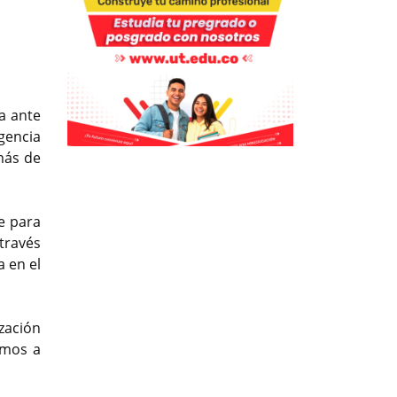
Previous
Next
a ante
rgencia
Previous
Previous
Next
Next
más de
e para
través
a en el
zación
amos a