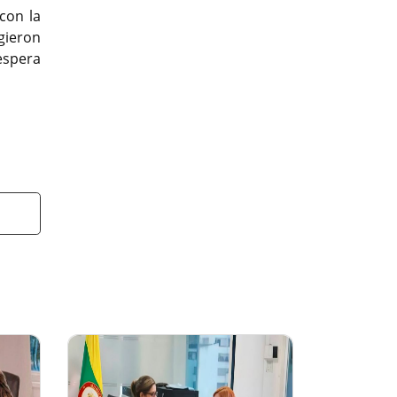
con la
gieron
espera
t