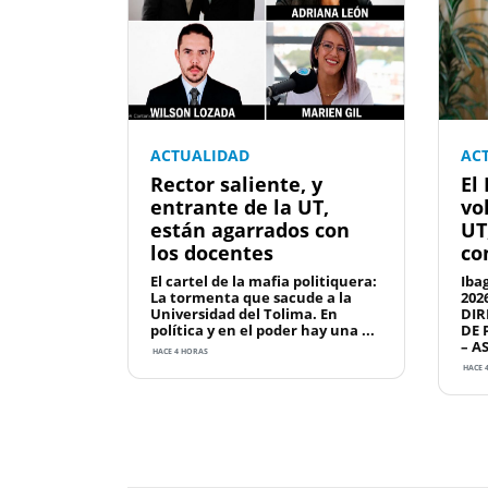
ACTUALIDAD
AC
Rector saliente, y
El
entrante de la UT,
vo
están agarrados con
UT
los docentes
co
El cartel de la mafia politiquera:
Iba
La tormenta que sacude a la
202
Universidad del Tolima. En
DIR
política y en el poder hay una ...
DE 
– A
HACE 4 HORAS
HACE 
Previous