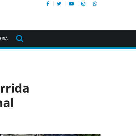
TURA
rrida
nal