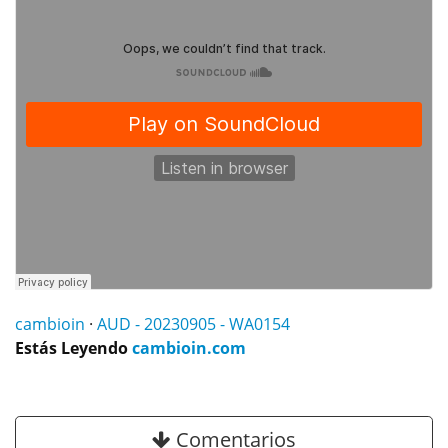
cambioin
·
AUD - 20230905 - WA0154
Estás Leyendo
cambioin.com
Comentarios