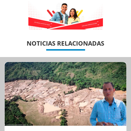
Previous
Previous
Next
Next
NOTICIAS RELACIONADAS