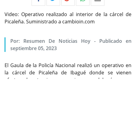
Video: Operativo realizado al interior de la cárcel de
Picaleña. Suministrado a cambioin.com
Por:
Resumen De Noticias Hoy
-
Publicado en
septiembre 05, 2023
El Gaula de la Policía Nacional realizó un operativo en
la cárcel de Picaleña de Ibagué donde se vienen
efectuando extorsiones en varias zonas del país.
Previous
Next
Por: Editora Local
Más de 20 equipos de telefonía celular fueron
encontrados en el lugar
En las últimas horas el Grupo Gaula de la Policía del