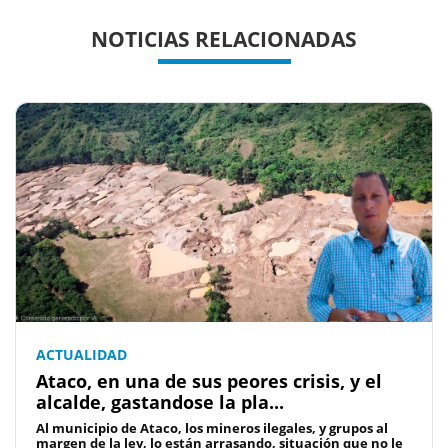
Previous
Previous
Next
Next
NOTICIAS RELACIONADAS
ACTUALIDAD
Ataco, en una de sus peores crisis, y el
alcalde, gastandose la pla...
Al municipio de Ataco, los mineros ilegales, y grupos al
margen de la ley, lo están arrasando, situación que no le