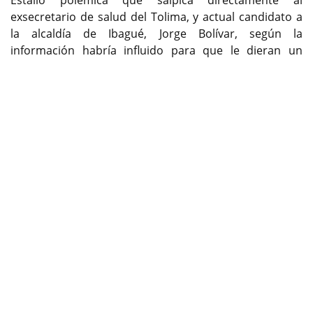
Estalló polémica que salpica directamente al
exsecretario de salud del Tolima, y actual candidato a
la alcaldía de Ibagué, Jorge Bolívar, según la
información habría influido para que le dieran un
contrato al interior de la Gobernación del Tolima, a la
Previous
Next
mamá de dos de sus hijos, toda la historia en exclusiva
solo aquí.
Informe especial
cambioin.com
A la redacción de
cambioin.com
el portal de las noticias
llegó una denuncia soportada con documentos que
demostraría como el saliente Secretario de Salud del
Tolima Jorge Bolívar, utilizó su posición de privilegio al
interior de la Gobernación del Tolima, para solicitarle a
la titular de la secretaría de la mujer, que le contratará
a la mamá de dos de sus hijos, en ese despacho,
asesoría que se hizo efectiva.