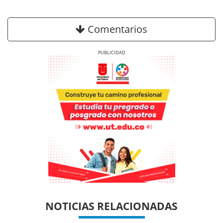
Comentarios
Previous
Next
Previous
Previous
Next
Next
NOTICIAS RELACIONADAS