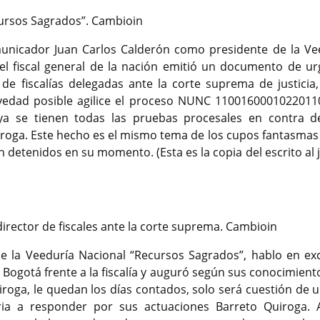
cursos Sagrados”. Cambioin
municador Juan Carlos Calderón como presidente de la Ve
el fiscal general de la nación emitió un documento de ur
de fiscalías delegadas ante la corte suprema de justicia,
vedad posible agilice el proceso NUNC 1100160001022011
a se tienen todas las pruebas procesales en contra d
oga. Este hecho es el mismo tema de los cupos fantasmas 
 detenidos en su momento. (Esta es la copia del escrito al 
director de fiscales ante la corte suprema. Cambioin
e la Veeduría Nacional “Recursos Sagrados”, hablo en exc
 Bogotá frente a la fiscalía y auguró según sus conocimien
roga, le quedan los días contados, solo será cuestión de 
a a responder por sus actuaciones Barreto Quiroga. 