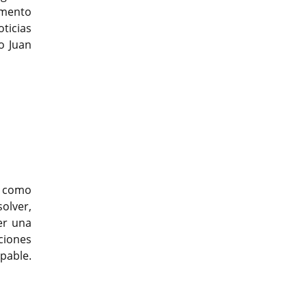
amento
ticias
o Juan
t
r como
olver,
er una
ciones
lpable.