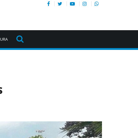
TURA
s