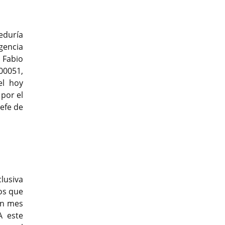
eduría
gencia
 Fabio
00051,
el hoy
por el
jefe de
lusiva
tos que
un mes
A este