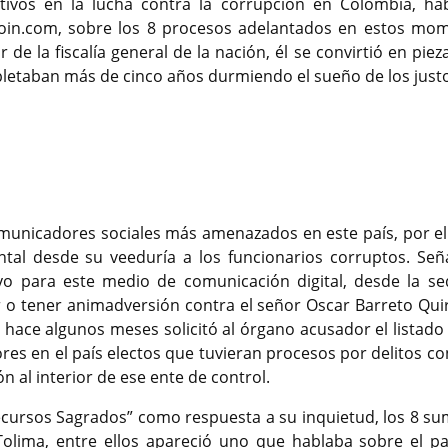
ivos en la lucha contra la corrupción en Colombia, ha
bioin.com, sobre los 8 procesos adelantados en estos mo
 de la fiscalía general de la nación, él se convirtió en piez
pletaban más de cinco años durmiendo el sueño de los just
municadores sociales más amenazados en este país, por el
ntal desde su veeduría a los funcionarios corruptos. Señ
ivo para este medio de comunicación digital, desde la se
r o tener animadversión contra el señor Oscar Barreto Qui
 hace algunos meses solicitó al órgano acusador el listado 
res en el país electos que tuvieran procesos por delitos co
n al interior de ese ente de control.
“Recursos Sagrados” como respuesta a su inquietud, los 8 s
 Tolima, entre ellos apareció uno que hablaba sobre el p