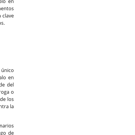
bló en
mentos
a clave
os.
 único
alo en
de del
roga o
de los
ntra la
umarios
ago de