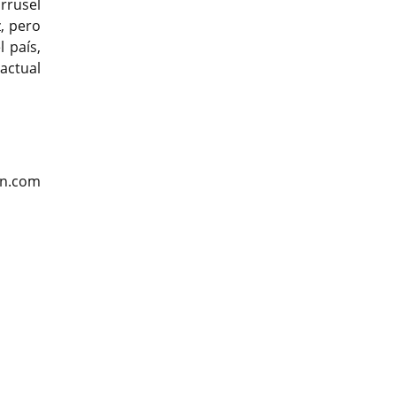
rrusel
, pero
 país,
actual
ados”,
com