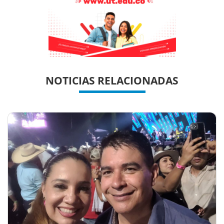
Previous
Previous
Next
Next
NOTICIAS RELACIONADAS