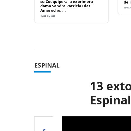
su Coequipera la exprimera
deli
dama Sandra Patricia Diaz
HACE 
Amorocho, ...
HACE 9 MESES
Previous
ESPINAL
13 exto
Espinal