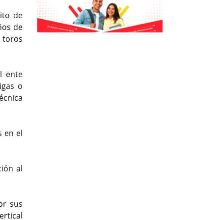
ito de
ños de
Previous
Previous
Next
Next
 toros
l ente
igas o
técnica
 en el
ión al
or sus
ertical