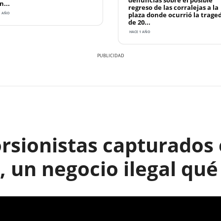
denuncias sobre el posible
n...
regreso de las corralejas a la
plaza donde ocurrió la trage
1 AÑO
de 20...
HACE 1 AÑO
rsionistas capturados 
, un negocio ilegal qué