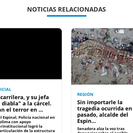
NOTICIAS RELACIONADAS
ICIAL
REGIÓN
carrilera, y su jefa
Sin importarle la
 diabla" a la cárcel.
tragedia ocurrida en
n el terror en ...
pasado, alcalde del
l Espinal, Policía nacional en
Espin...
Tolima con apoyo
rinstitucional logró la
Senadora alza la voz tras
articulación de la estructura