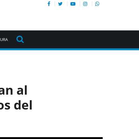
TURA
an al
os del