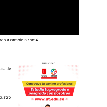
trado a cambioin.com4
laza de
Previous
Next
cuatro