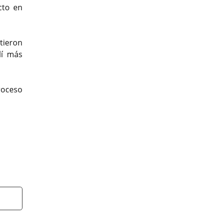
cto en
tieron
lí más
roceso
t