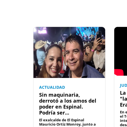
JUD
ACTUALIDAD
La 
Sin maquinaria,
"la
derrotó a los amos del
Era
poder en Espinal.
Podría ser...
En e
el 
El exalcalde de El Espinal
inte
Mauricio Ortiz Monroy, junto a
des