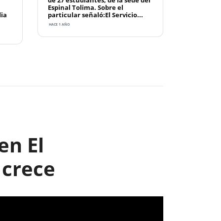
de 27 estudiantes, de la sede del
Espinal Tolima. Sobre el
dia
particular señaló:El Servicio...
HACE 1 AÑO
Next
en El
 crece