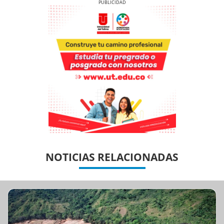
Previous
Next
Previous
Previous
Next
Next
NOTICIAS RELACIONADAS