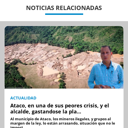
Previous
Previous
Next
Next
NOTICIAS RELACIONADAS
ACTUALIDAD
Ataco, en una de sus peores crisis, y el
alcalde, gastandose la pla...
Al municipio de Ataco, los mineros ilegales, y grupos al
margen de la ley, lo están arrasando, situación que no le
import...