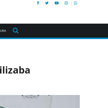
TURA
lizaba