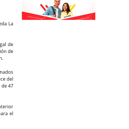
Previous
Previous
Next
Next
eda La
egal de
ción de
n.
rmados
uce del
 de 47
nterior
ara el