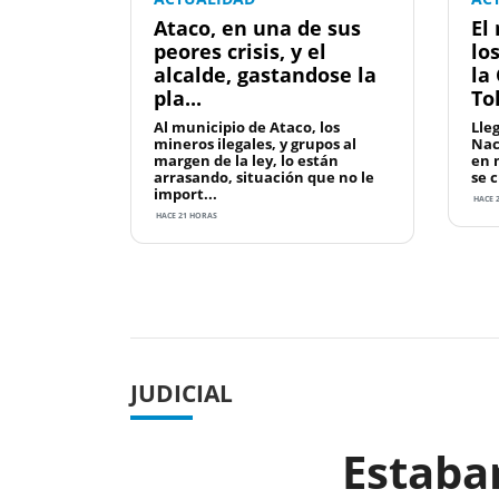
Ataco, en una de sus
El
peores crisis, y el
lo
alcalde, gastandose la
la
pla...
To
Al municipio de Ataco, los
Lleg
mineros ilegales, y grupos al
Nac
margen de la ley, lo están
en 
arrasando, situación que no le
se 
import...
HACE 2
HACE 21 HORAS
Previous
JUDICIAL
Estaban