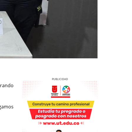
grando
igamos
Previous
Next