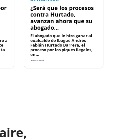
por
¿Será que los procesos
contra Hurtado,
avanzan ahora que su
abogado...
El abogado que le hizo ganar al
ro a
exalcalde de Ibagué Andrés
te
Fabián Hurtado Barrera, el
nta
proceso por los piques ilegales,
en...
HACE 4 DÍAS
Next
aire,