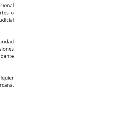
ccional
rtes o
dicial
uridad
esiones
ndante
lquier
rcana.