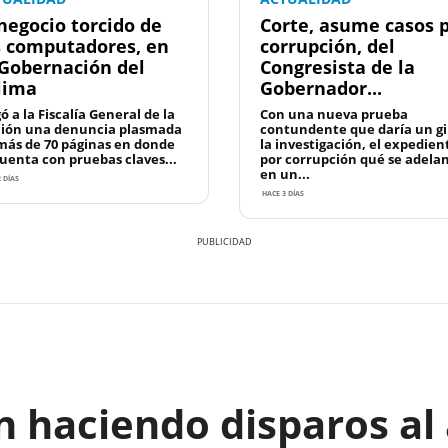
 negocio torcido de
Corte, asume casos 
s computadores, en
corrupción, del
 Gobernación del
Congresista de la
lima
Gobernador...
ó a la Fiscalía General de la
Con una nueva prueba
ión una denuncia plasmada
contundente que daría un gi
más de 70 páginas en donde
la investigación, el expedien
cuenta con pruebas claves...
por corrupción qué se adela
en un...
 DÍAS
HACE 3 DÍAS
 haciendo disparos al 