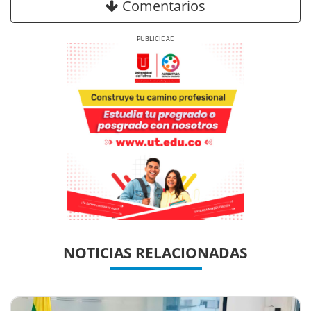
Comentarios
Previous
Next
Previous
Previous
Next
Next
NOTICIAS RELACIONADAS