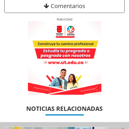
Comentarios
Previous
Next
Previous
Previous
Next
Next
NOTICIAS RELACIONADAS