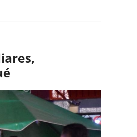
Next
iares,
ué