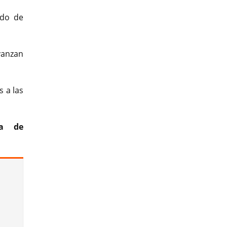
ado de
vanzan
s a las
na de