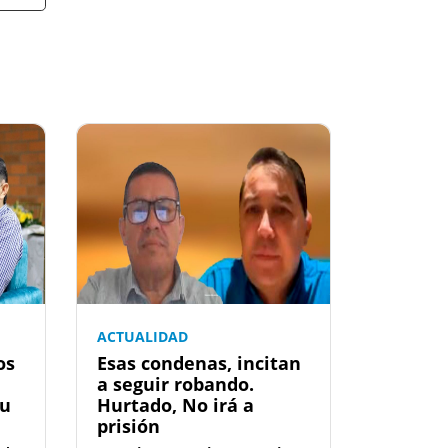
ACTUALIDAD
os
Esas condenas, incitan
a seguir robando.
su
Hurtado, No irá a
prisión