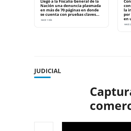
Llegó a la Fiscalía General de la
Con
Nación una denuncia plasmada
con
en más de 70 páginas en donde
la 
se cuenta con pruebas claves...
por
en u
HACE 1 DÍA
HACE 2
Previous
JUDICIAL
Captura
comerc