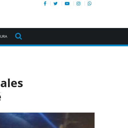
TURA
gales
é