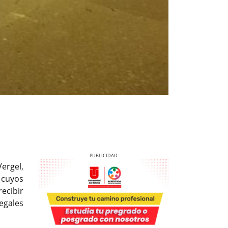
Vergel,
, cuyos
ecibir
egales
Previous
Next