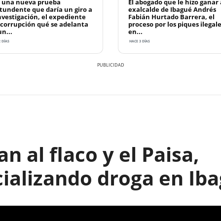
 una nueva prueba
El abogado que le hizo ganar 
tundente que daría un giro a
exalcalde de Ibagué Andrés
investigación, el expediente
Fabián Hurtado Barrera, el
 corrupción qué se adelanta
proceso por los piques ilegale
n...
en...
 DÍAS
HACE 3 DÍAS
n al flaco y el Paisa,
ializando droga en Ib