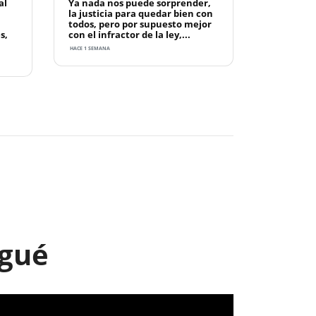
al
Ya nada nos puede sorprender,
la justicia para quedar bien con
todos, pero por supuesto mejor
s,
con el infractor de la ley,...
HACE 1 SEMANA
Next
agué