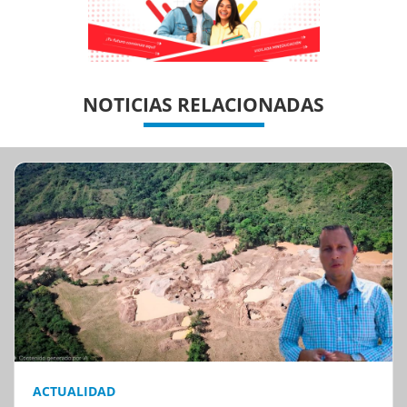
Previous
Previous
Next
Next
NOTICIAS RELACIONADAS
ACTUALIDAD