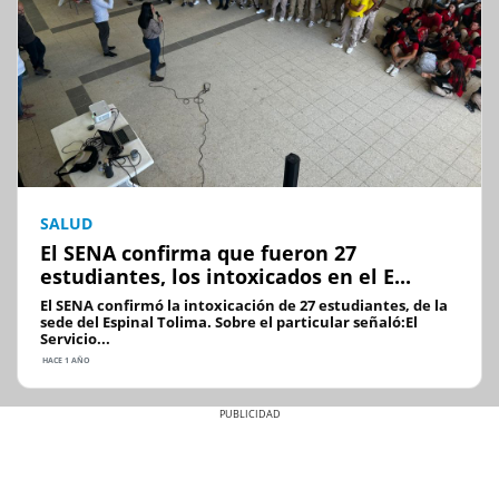
SALUD
El SENA confirma que fueron 27
estudiantes, los intoxicados en el E...
El SENA confirmó la intoxicación de 27 estudiantes, de la
sede del Espinal Tolima. Sobre el particular señaló:El
Servicio...
HACE 1 AÑO
Previous
Next