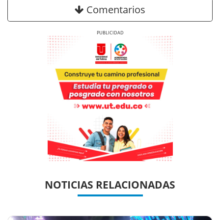
Comentarios
Previous
Next
Previous
Previous
Next
Next
NOTICIAS RELACIONADAS