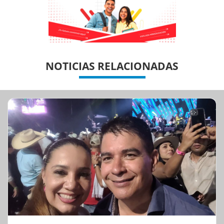
Previous
Previous
Next
Next
NOTICIAS RELACIONADAS