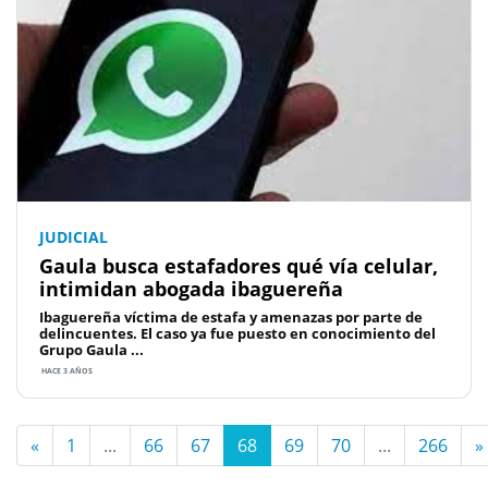
JUDICIAL
Gaula busca estafadores qué vía celular,
intimidan abogada ibaguereña
Ibaguereña víctima de estafa y amenazas por parte de
delincuentes. El caso ya fue puesto en conocimiento del
Grupo Gaula ...
HACE 3 AÑOS
«
1
...
66
67
68
69
70
...
266
»