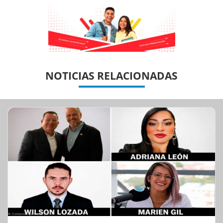
Previous
Previous
Next
Next
NOTICIAS RELACIONADAS