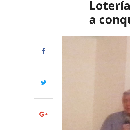
Loterí
a conq