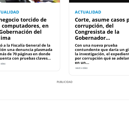
TUALIDAD
ACTUALIDAD
 negocio torcido de
Corte, asume casos 
s computadores, en
corrupción, del
 Gobernación del
Congresista de la
lima
Gobernador...
ó a la Fiscalía General de la
Con una nueva prueba
ión una denuncia plasmada
contundente que daría un gi
más de 70 páginas en donde
la investigación, el expedien
cuenta con pruebas claves...
por corrupción qué se adela
en un...
 DÍAS
HACE 4 DÍAS