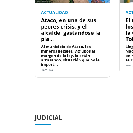
ACTUALIDAD
AC
Ataco, en una de sus
El
peores crisis, y el
lo
alcalde, gastandose la
la
pla...
To
Al municipio de Ataco, los
Lleg
mineros ilegales, y grupos al
Nac
margen de la ley, lo están
en 
arrasando, situación que no le
se 
import...
HACE 3
HACE 1 DÍA
Previous
JUDICIAL