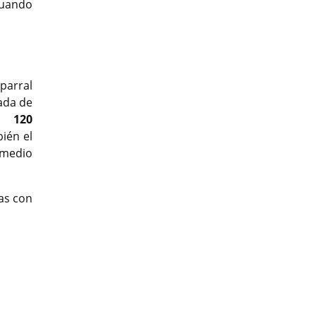
cuando
t
aparral
lada de
olo
120
ién el
 medio
as con