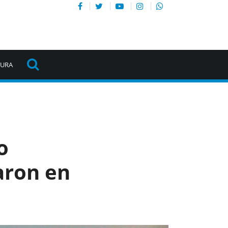
TURA
o
aron en