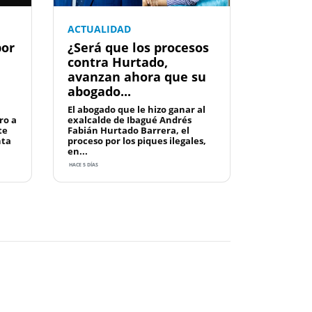
ACTUALIDAD
por
¿Será que los procesos
contra Hurtado,
avanzan ahora que su
abogado...
El abogado que le hizo ganar al
ro a
exalcalde de Ibagué Andrés
te
Fabián Hurtado Barrera, el
nta
proceso por los piques ilegales,
en...
HACE 5 DÍAS
Next