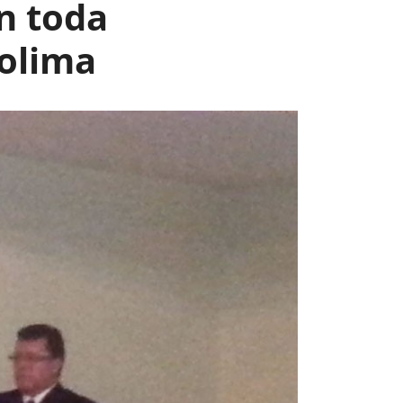
n toda
Tolima