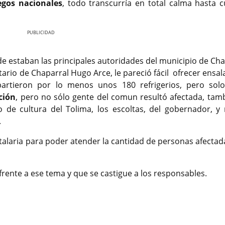
egos nacionales
, todo transcurría en total calma hasta 
Nex
nde estaban las principales autoridades del municipio de Ch
tario de Chaparral Hugo Arce, le pareció fácil ofrecer ensa
epartieron por lo menos unos 180 refrigerios, pero s
ción
, pero no sólo gente del comun resultó afectada, tamb
io de cultura del Tolima, los escoltas, del gobernador, y
.
talaria para poder atender la cantidad de personas afectad
frente a ese tema y que se castigue a los responsables.