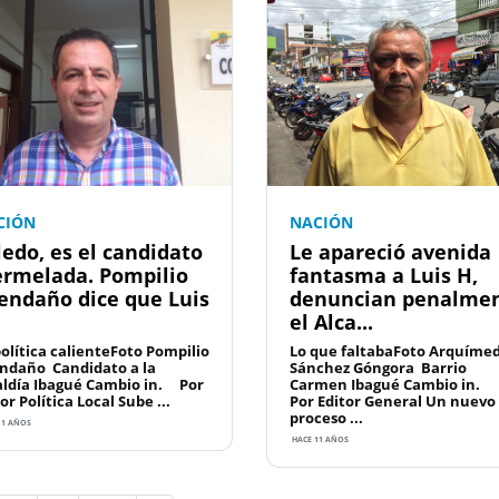
CIÓN
NACIÓN
ledo, es el candidato
Le apareció avenida
rmelada. Pompilio
fantasma a Luis H,
endaño dice que Luis
denuncian penalme
el Alca...
política calienteFoto Pompilio
Lo que faltabaFoto Arquíme
ndaño Candidato a la
Sánchez Góngora Barrio
aldía Ibagué Cambio in. Por
Carmen Ibagué Cambio in
or Política Local Sube ...
Por Editor General Un nuevo
proceso ...
11 AÑOS
HACE 11 AÑOS