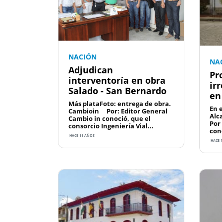
NACIÓN
NA
Adjudican
Pr
interventoría en obra
ir
Salado - San Bernardo
en
Más plataFoto: entrega de obra.
En 
Cambioin Por: Editor General
Alc
Cambio in conoció, que el
Por
consorcio Ingeniería Vial...
cono
HACE 11 AÑOS
HACE 