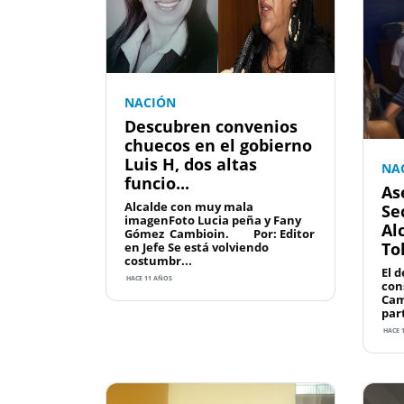
NACIÓN
Descubren convenios
chuecos en el gobierno
Luis H, dos altas
NA
funcio...
As
Alcalde con muy mala
Se
imagenFoto Lucia peña y Fany
Al
Gómez Cambioin. Por: Editor
To
en Jefe Se está volviendo
costumbr...
El 
HACE 11 AÑOS
con
Cam
par
HACE 