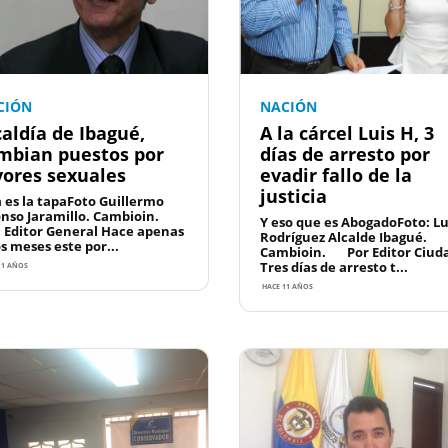
CIÓN
NACIÓN
caldía de Ibagué,
A la cárcel Luis H, 3
mbian puestos por
días de arresto por
vores sexuales
evadir fallo de la
justicia
a es la tapaFoto Guillermo
onso Jaramillo. Cambioin.
Y eso que es AbogadoFoto: Lu
: Editor General Hace apenas
Rodríguez Alcalde Ibagué.
s meses este por...
Cambioin. Por Editor Ciud
Tres días de arresto t...
11 AÑOS
HACE 11 AÑOS