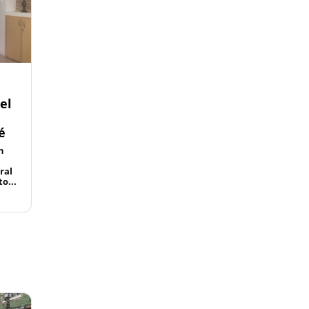
el
é
n
ral
o...