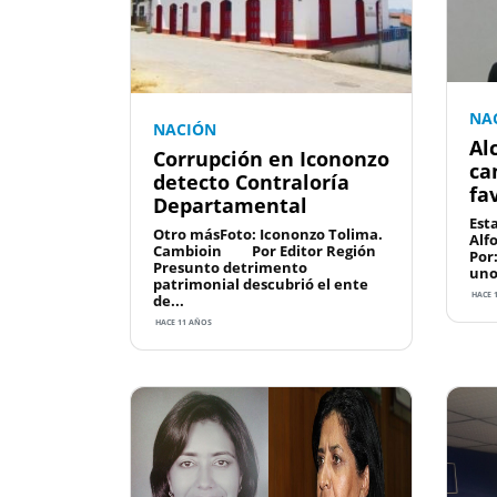
NA
NACIÓN
Al
Corrupción en Icononzo
ca
detecto Contraloría
fa
Departamental
Est
Otro másFoto: Icononzo Tolima.
Alf
Cambioin Por Editor Región
Por
Presunto detrimento
uno
patrimonial descubrió el ente
HACE 
de...
HACE 11 AÑOS