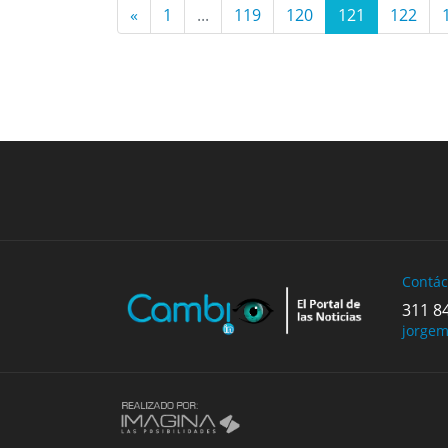
«
1
...
119
120
121
122
Previous
Contác
311 8
jorge