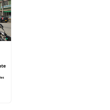
nte
des
.