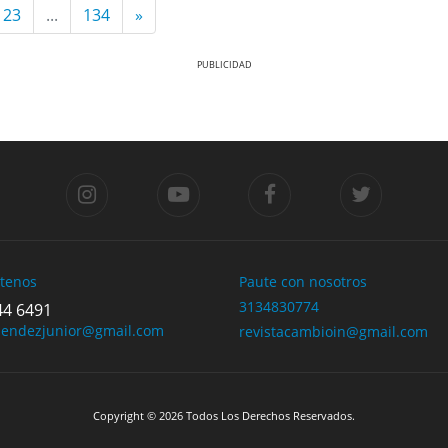
123
...
134
»
tenos
Paute con nosotros
3134830774
44 6491
mendezjunior@gmail.com
revistacambioin@gmail.com
Copyright © 2026 Todos Los Derechos Reservados.