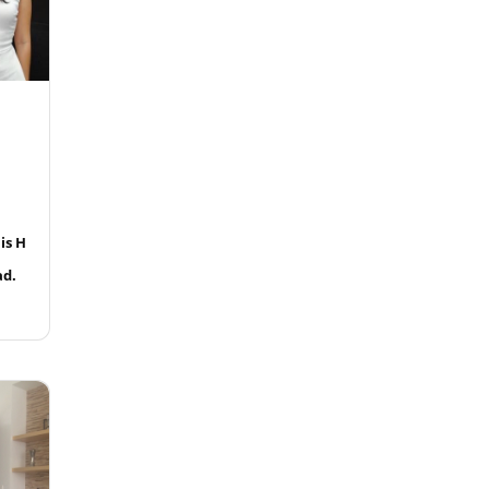
is H
ad.