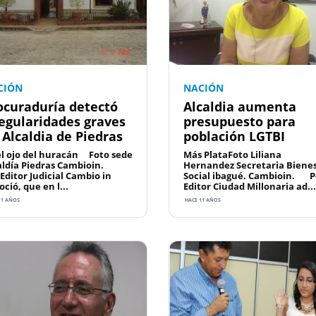
CIÓN
NACIÓN
ocuraduría detectó
Alcaldia aumenta
regularidades graves
presupuesto para
 Alcaldia de Piedras
población LGTBI
el ojo del huracán Foto sede
Más PlataFoto Liliana
aldía Piedras Cambioin.
Hernandez Secretaria Biene
 Editor Judicial Cambio in
Social ibagué. Cambioin. P
ció, que en l...
Editor Ciudad Millonaria ad...
11 AÑOS
HACE 11 AÑOS