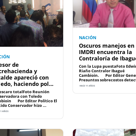
NACIÓN
Oscuros manejos en 
IMDRI encuentra la
CIÓN
Contraloría de Ibagu
esor de
Con la Lupa puestaFoto Edwi
crehacienda y
Riaño Contralor Ibagué
Cambioin. Por Editor Gene
calde apareció con
Presuntos sobrecostos detect
ledo, haciendo pol...
HACE 11 AÑOS
descaro totalFoto Reunión
servadora con Toledo
bioin Por Editor Político El
tido Conservador hizo ...
11 AÑOS