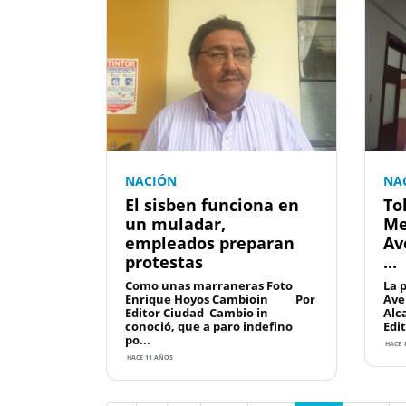
NACIÓN
NA
El sisben funciona en
To
un muladar,
Me
empleados preparan
Av
protestas
...
Como unas marraneras Foto
La 
Enrique Hoyos Cambioin Por
Ave
Editor Ciudad Cambio in
Alc
conoció, que a paro indefino
Edit
po...
HACE 
HACE 11 AÑOS