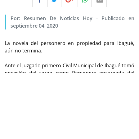
Por:
Resumen De Noticias Hoy
-
Publicado en
septiembre 04, 2020
La novela del personero en propiedad para Ibagué,
aún no termina.
Ante el Juzgado primero Civil Municipal de Ibagué tomó
posesión del cargo como Personera encargada del
Previous
Next
municipio de Ibagué, Francy Johanna Ardila Salazar,
quien venía desempeñándose como directora
Administrativa y financiera de la Personería de Ibagué,
luego de la suspensión provisional de Wilson Prada en
ese cargo, por parte del Tribunal Administrativo del
Tolima.
La funcionaria es abogada, especialista en derecho