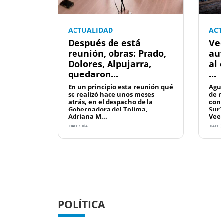
ACTUALIDAD
AC
Después de está
Ve
reunión, obras: Prado,
au
Dolores, Alpujarra,
al
quedaron...
...
En un principio esta reunión qué
Agu
se realizó hace unos meses
de 
atrás, en el despacho de la
con
Gobernadora del Tolima,
Sur
Adriana M...
Vee
HACE 1 DÍA
HACE 3
Previous
POLÍTICA