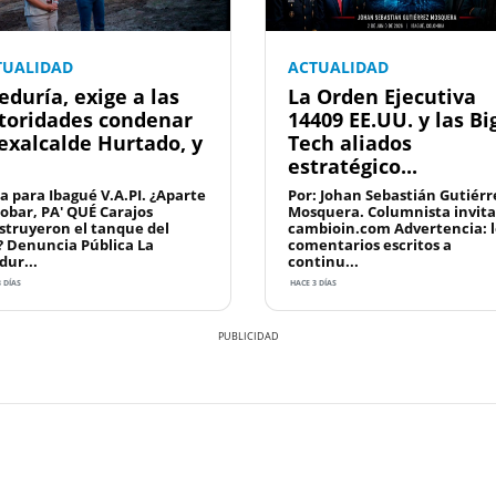
TUALIDAD
ACTUALIDAD
eduría, exige a las
La Orden Ejecutiva
toridades condenar
14409 EE.UU. y las Bi
 exalcalde Hurtado, y
Tech aliados
estratégico...
a para Ibagué V.A.PI. ¿Aparte
Por: Johan Sebastián Gutiérr
robar, PA' QUÉ Carajos
Mosquera. Columnista invit
struyeron el tanque del
cambioin.com Advertencia: l
? Denuncia Pública La
comentarios escritos a
dur...
continu...
 DÍAS
HACE 3 DÍAS