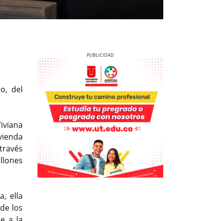
o, del
Previous
Next
iviana
vienda
través
llones
Previous
Previous
Next
Next
, ella
 de los
e a la