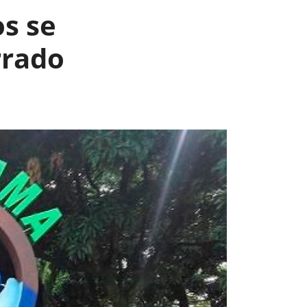
os se
rrado