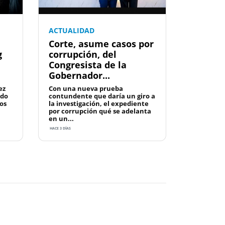
ACTUALIDAD
Corte, asume casos por
g
corrupción, del
Congresista de la
Gobernador...
ez
Con una nueva prueba
ado
contundente que daría un giro a
os
la investigación, el expediente
por corrupción qué se adelanta
en un...
HACE 3 DÍAS
Next