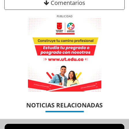
Comentarios
Previous
Next
Previous
Previous
Next
Next
NOTICIAS RELACIONADAS