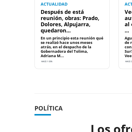
ACTUALIDAD
AC
Después de está
Ve
reunión, obras: Prado,
au
Dolores, Alpujarra,
al
quedaron...
...
En un principio esta reunión qué
Agu
se realizó hace unos meses
de 
atrás, en el despacho de la
con
Gobernadora del Tolima,
Sur
Adriana M...
Vee
HACE 1 DÍA
HACE 3
Previous
POLÍTICA
Los of