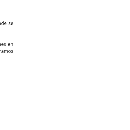
nde se
nes en
eramos