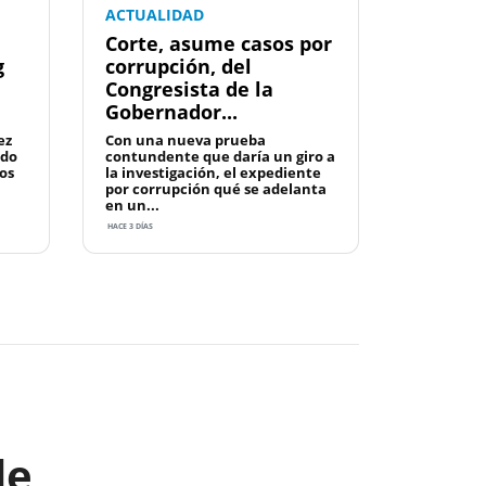
ACTUALIDAD
Corte, asume casos por
g
corrupción, del
Congresista de la
Gobernador...
ez
Con una nueva prueba
ado
contundente que daría un giro a
os
la investigación, el expediente
por corrupción qué se adelanta
en un...
HACE 3 DÍAS
Next
de