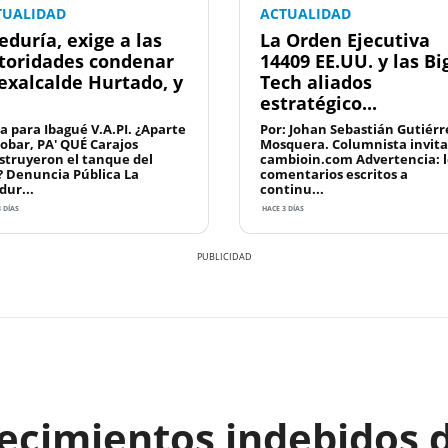
TUALIDAD
ACTUALIDAD
eduría, exige a las
La Orden Ejecutiva
toridades condenar
14409 EE.UU. y las Bi
 exalcalde Hurtado, y
Tech aliados
estratégico...
a para Ibagué V.A.PI. ¿Aparte
Por: Johan Sebastián Gutiérr
robar, PA' QUÉ Carajos
Mosquera. Columnista invit
struyeron el tanque del
cambioin.com Advertencia: l
? Denuncia Pública La
comentarios escritos a
dur...
continu...
 DÍAS
HACE 3 DÍAS
recimientos indebidos 