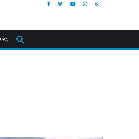
TURA
s