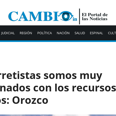
JUDICIAL
REGIÓN
POLÍTICA
NACIÓN
SALUD
ESPINAL
CUL
rretistas somos muy
inados con los recurso
os: Orozco