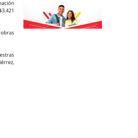
nación
$3.421
Previous
Previous
Next
Next
 obras
estras
érrez,