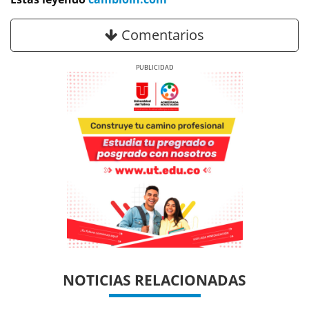
Comentarios
Previous
Next
Previous
Previous
Next
Next
NOTICIAS RELACIONADAS