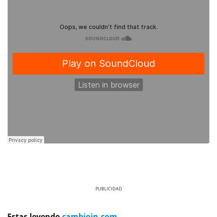
Previous
Next
Estas leyendo
cambioin.com