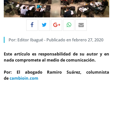
Por:
Editor Ibagué
-
Publicado en febrero 27, 2020
Este artículo es responsabilidad de su autor y en
nada compromete al medio de comunicación.
Por: El abogado Ramiro Suárez, columnista
de
cambioin.com
Previous
Next
lista de elegibles para el cargo de Personero Municipal
de Ibagué impugnada por el Dr David Sánchez Torres
concursante en este proceso.