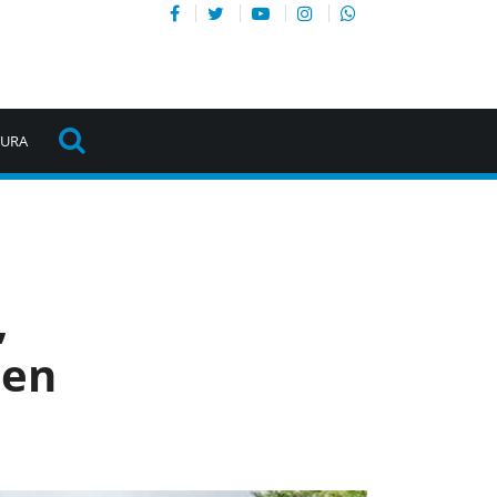
TURA
,
 en