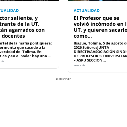
TUALIDAD
ACTUALIDAD
ctor saliente, y
El Profesor que se
trante de la UT,
volvió incómodo en 
tán agarrados con
UT, y quieren sacarl
s docentes
como...
artel de la mafia politiquera:
Ibagué, Tolima, 5 de agosto d
tormenta que sacude a la
2026 SeñoresJUNTA
versidad del Tolima. En
DIRECTIVAASOCIACIÓN SINDI
tica y en el poder hay una ...
DE PROFESORES UNIVERSITA
– ASPU SECCION...
 DÍA
HACE 1 DÍA