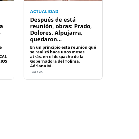
ACTUALIDAD
Después de está
la
reunión, obras: Prado,
o
Dolores, Alpujarra,
quedaron...
e
En un principio esta reunión qué
se realizó hace unos meses
CAL
atrás, en el despacho de la
RIOS
Gobernadora del Tolima,
Adriana M...
HACE 1 DÍA
Next