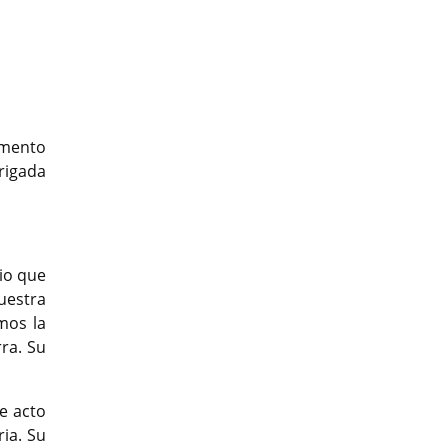
amento
rigada
cio que
uestra
mos la
ra. Su
e acto
ria. Su