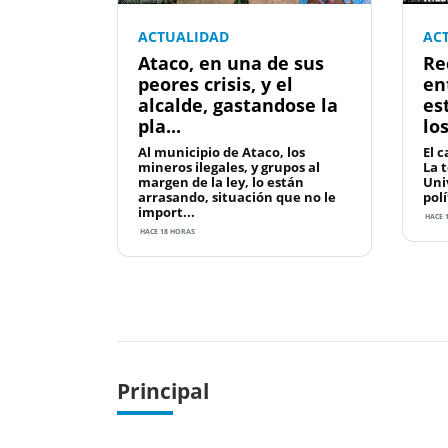
ACTUALIDAD
AC
Ataco, en una de sus
Re
peores crisis, y el
en
alcalde, gastandose la
es
pla...
lo
Al municipio de Ataco, los
El c
mineros ilegales, y grupos al
La 
margen de la ley, lo están
Uni
arrasando, situación que no le
polí
import...
HACE 1
HACE 18 HORAS
Previous
Principal