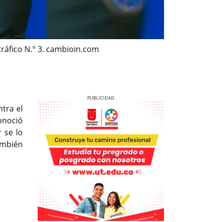
ráfico N.° 3. cambioin.com
tra el
onoció
 se lo
también
Previous
Next