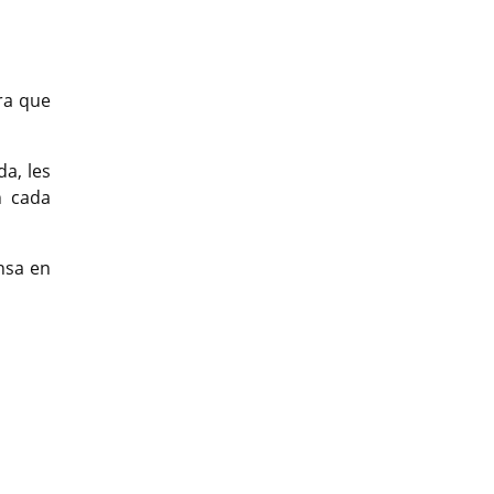
ra que
da, les
n cada
nsa en