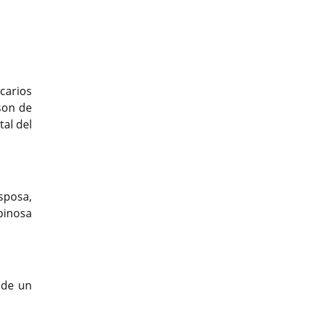
Previous
Previous
Next
Next
icarios
son de
al del
sposa,
pinosa
 de un