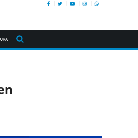
TURA
en