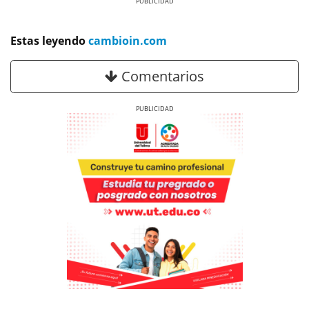
Previous
Next
Estas leyendo
cambioin.com
Comentarios
Previous
Next
Previous
Previous
Next
Next