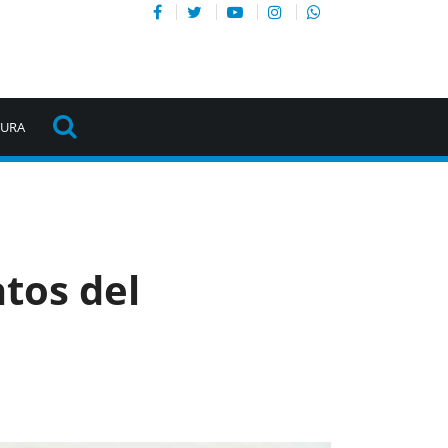
TURA
atos del