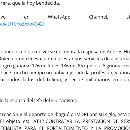
rera, que la hoy bendecida.
lusivo en WhatsApp Channel, sig
9kwaD1CYoZxxokC42i
lo menos en otro nivel se encuenta la esposa de Andrés Hu
Quien comenzó este año a prestar sus servicios de asesoría
a logró ganarse 176 millones 136 mil 667 pesos. Algunos cre
hace mucho tiempo no había ejercido la profesión, y ahora
or todos lados del Tolima, y recibe millonarios emolu
de la esposa del jefe del Hurtadismo:
ecreación y el deporte de Ibagué o IMDRI por su sigla, esta
. El objeto es: "AT12-CONTRATAR LA PRESTACIÓN DE SER
ECIALISTA PARA EL FORTALECIMIENTO Y LA PROMOCIÓ