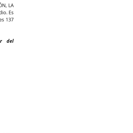
N, LA
io. Es
es 137
r del