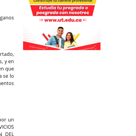
Previous
Next
anos
Previous
Previous
Next
Next
rtado,
s, y en
en que
 se lo
mentos
 por un
VICIOS
N DEL