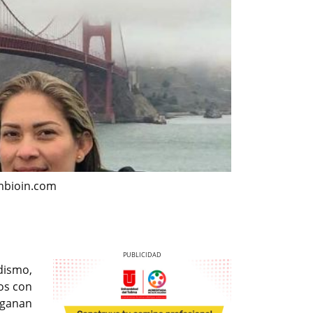
ambioin.com
dismo,
tos con
 ganan