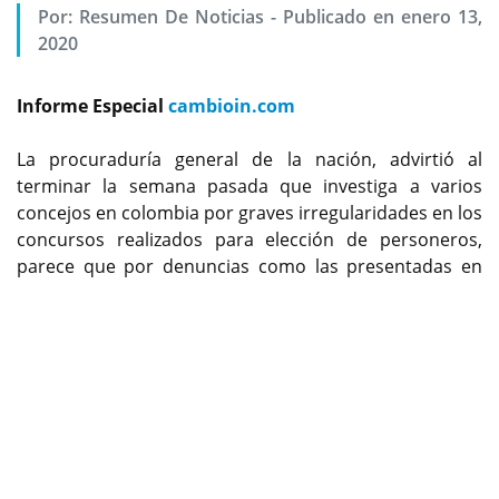
Por:
Resumen De Noticias
-
Publicado en enero 13,
2020
Informe Especial
cambioin.com
La procuraduría general de la nación, advirtió al
terminar la semana pasada que investiga a varios
concejos en colombia por graves irregularidades en los
concursos realizados para elección de personeros,
parece que por denuncias como las presentadas en
Previous
Next
Purificación Tolima, el ente disciplinario entraría a
investigar.
Exclusivo
cambioin.com
Este medio de comunicación digital logró establecer
que se presentan varias anomalías graves en el
concurso de méritos para elección del delegado del