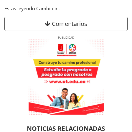
Estas leyendo Cambio in.
Comentarios
Previous
Next
Previous
Previous
Next
Next
NOTICIAS RELACIONADAS