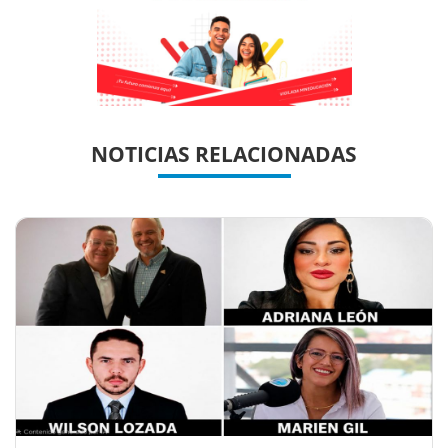
Previous
Previous
Next
Next
NOTICIAS RELACIONADAS