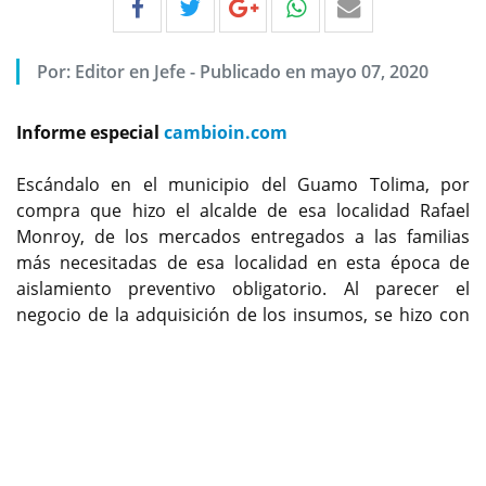
Por:
Editor en Jefe
-
Publicado en mayo 07, 2020
Informe especial
cambioin.com
Escándalo en el municipio del Guamo Tolima, por
compra que hizo el alcalde de esa localidad Rafael
Monroy, de los mercados entregados a las familias
más necesitadas de esa localidad en esta época de
aislamiento preventivo obligatorio. Al parecer el
negocio de la adquisición de los insumos, se hizo con
Previous
Next
una corporación que realiza ferias y fiestas, y no
cuenta dentro de su objeto social con la actividad de
suministros de productos alimenticios. Para rematar
señalan que uno de los socios de la firma contratista,
resultó ser empleado de la alcaldía, que fue clave para
la adjudicación de ese negocio.