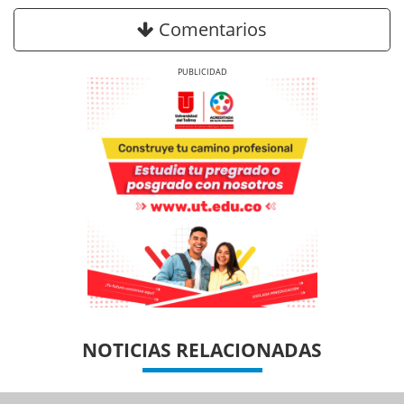
Comentarios
Previous
Next
Previous
Previous
Next
Next
NOTICIAS RELACIONADAS