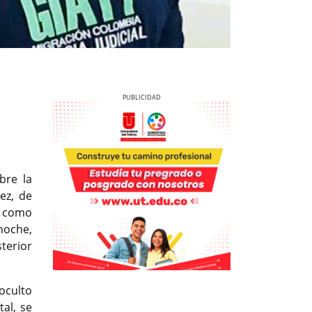
bre la
Previous
Next
ez, de
o como
 noche,
terior
Previous
Previous
Next
Next
oculto
al, se