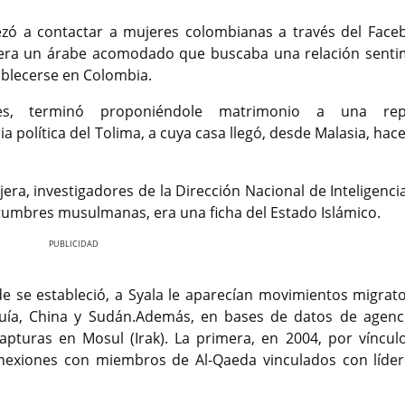
zó a contactar a mujeres colombianas a través del Face
ue era un árabe acomodado que buscaba una relación senti
tablecerse en Colombia.
les, terminó proponiéndole matrimonio a una rep
ia política del Tolima, a cuya casa llegó, desde Malasia, hac
era, investigadores de la Dirección Nacional de Inteligenci
tumbres musulmanas, era una ficha del Estado Islámico.
Nex
e se estableció, a Syala le aparecían movimientos migrato
urquía, China y Sudán.Además, en bases de datos de agenc
capturas en Mosul (Irak). La primera, en 2004, por víncul
conexiones con miembros de Al-Qaeda vinculados con líder