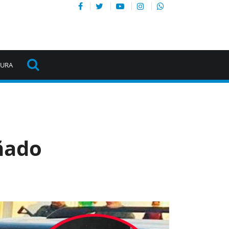
TURA
uñado