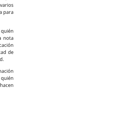
varios
a para
 quién
a nota
cación
tad de
ad.
mación
 quién
 hacen