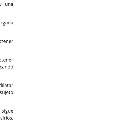
y una
argada
btener
btener
icando
ilatar
sujeto
e sigue
irios,