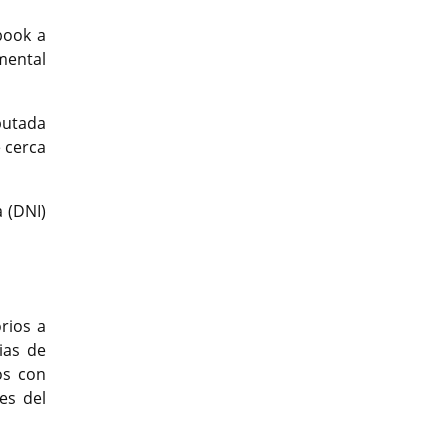
book a
mental
utada
e cerca
a (DNI)
t
rios a
ias de
os con
es del