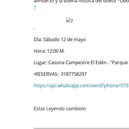
almuerzo y la buena música del dueto *LA
?
.
Día: Sábado 12 de mayo
Hora: 12:00 M.
Lugar: Casona Campestre El Edén - "Parque 
•RESERVAS: 3187758297
https://api.whatsapp.com/send?phone=57
Estas Leyendo cambioin