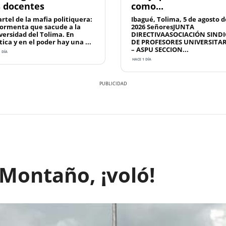
s docentes
como...
artel de la mafia politiquera:
Ibagué, Tolima, 5 de agosto d
tormenta que sacude a la
2026 SeñoresJUNTA
versidad del Tolima. En
DIRECTIVAASOCIACIÓN SINDI
tica y en el poder hay una ...
DE PROFESORES UNIVERSITA
– ASPU SECCION...
 DÍA
HACE 1 DÍA
 Montaño, ¡voló!