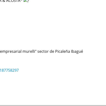
RA & ACOSTA*
empresarial murelli" sector de Picaleña Ibagué
3187758297