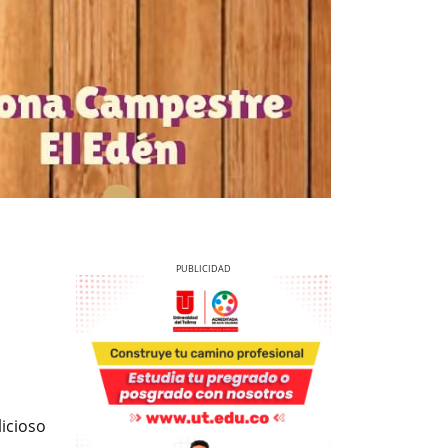
Previous
Next
icioso