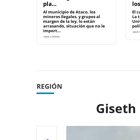
pla...
lo
Al municipio de Ataco, los
El c
mineros ilegales, y grupos al
La 
margen de la ley, lo están
Uni
arrasando, situación que no le
polí
import...
HACE 1
HACE 3 HORAS
Previous
REGIÓN
Giseth