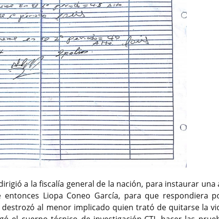
gió a la fiscalía general de la nación, para instaurar una
ese entonces Liopa Coneo García, para que respondiera p
destrozó al menor implicado quien trató de quitarse la vi
gó el cuerpo técnico de investigación-CTI, hacer las prue