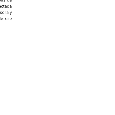
ectada
esora y
de ese