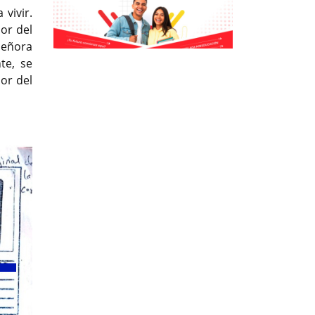
 vivir.
or del
señora
Previous
Previous
Next
Next
te, se
or del