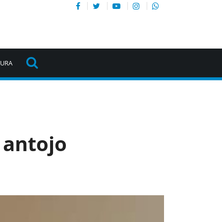
TURA
 antojo