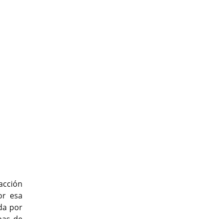
 acción
or esa
da por
bas de