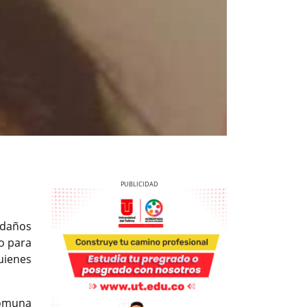
 daños
o para
uienes
Previous
Next
comuna