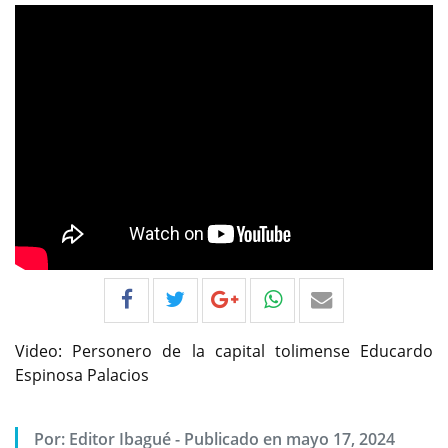
Video: Personero de la capital tolimense Educardo
Espinosa Palacios
Por:
Editor Ibagué
-
Publicado en mayo 17, 2024