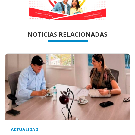
Previous
Previous
Next
Next
NOTICIAS RELACIONADAS
ACTUALIDAD