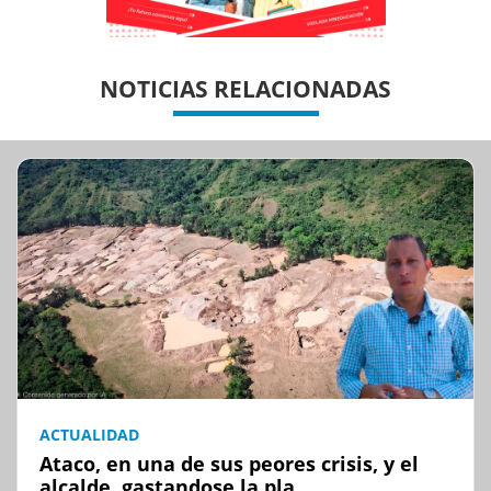
Previous
Previous
Next
Next
NOTICIAS RELACIONADAS
ACTUALIDAD
Ataco, en una de sus peores crisis, y el
alcalde, gastandose la pla...