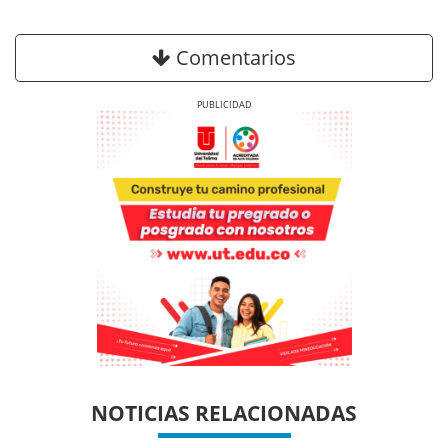
Comentarios
Previous
Next
Previous
Previous
Next
Next
NOTICIAS RELACIONADAS