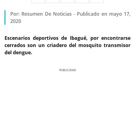
Por:
Resumen De Noticias
-
Publicado en mayo 17,
2020
Escenarios deportivos de Ibagué, por encontrarse
cerrados son un criadero del mosquito transmisor
del dengue.
Previous
Next
Previous
Next
Vía: Oficina de prensa de la alcaldía de Ibagué
Avanza mantenimiento de piscinas para prevenir el
dengue
Debido a la pandemia por Coronavirus, estos
escenarios deportivos se encuentran en inactividad