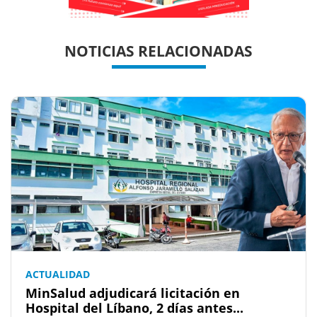
Previous
Previous
Next
Next
NOTICIAS RELACIONADAS
ACTUALIDAD
MinSalud adjudicará licitación en
Hospital del Líbano, 2 días antes...