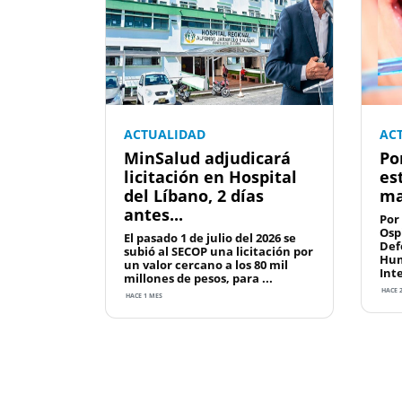
ACTUALIDAD
AC
MinSalud adjudicará
Po
licitación en Hospital
es
del Líbano, 2 días
ma
antes...
Por
Osp
El pasado 1 de julio del 2026 se
Def
subió al SECOP una licitación por
Hum
un valor cercano a los 80 mil
Int
millones de pesos, para ...
HACE 
HACE 1 MES
Previous