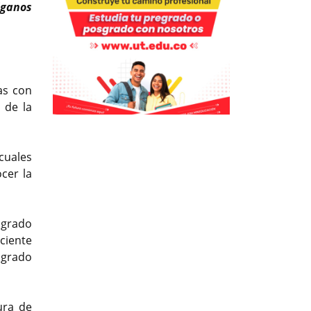
anos
Previous
Next
as con
 de la
Previous
Previous
Next
Next
cuales
cer la
 grado
ciente
 grado
ura de