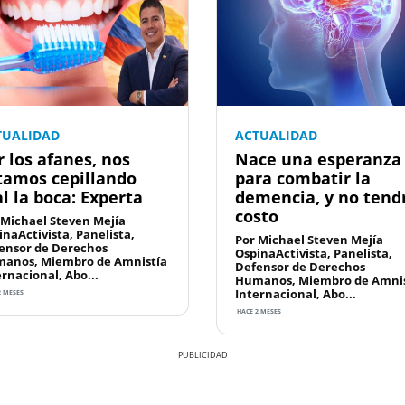
TUALIDAD
ACTUALIDAD
r los afanes, nos
Nace una esperanza
tamos cepillando
para combatir la
l la boca: Experta
demencia, y no tend
costo
 Michael Steven Mejía
inaActivista, Panelista,
Por Michael Steven Mejía
ensor de Derechos
OspinaActivista, Panelista,
anos, Miembro de Amnistía
Defensor de Derechos
ernacional, Abo...
Humanos, Miembro de Amnis
Internacional, Abo...
2 MESES
HACE 2 MESES