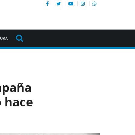
TURA
mpaña
o hace