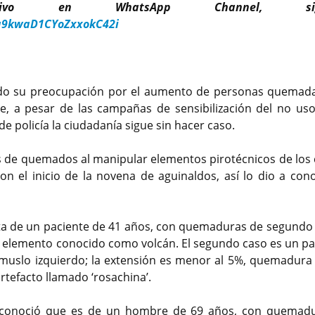
lusivo en WhatsApp Channel, sig
a9kwaD1CYoZxxokC42i
ndo su preocupación por el aumento de personas quemad
e, a pesar de las campañas de sensibilización del no uso
de policía la ciudadanía sigue sin hacer caso.
s de quemados al manipular elementos pirotécnicos de los 
n el inicio de la novena de aguinaldos, así lo dio a cono
ata de un paciente de 41 años, con quemaduras de segundo
 elemento conocido como volcán. El segundo caso es un pa
uslo izquierdo; la extensión es menor al 5%, quemadura
tefacto llamado ‘rosachina’.
se conoció que es de un hombre de 69 años, con quemad