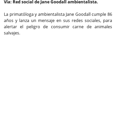
Vía: Red social de Jane Goodall ambientalista.
La primatóloga y ambientalista Jane Goodall cumple 86
años y lanza un mensaje en sus redes sociales, para
alertar el peligro de consumir carne de animales
salvajes.
Previous
Next
Mensaje íntegro de Jane Goodall:
«Esta pandemia avisa del peligro de cazar, traficar y
consumir animales salvajes»
El coronavirus la pandemia que afecta a personas en
todas partes del mundo.
El distanciamiento social es una manera de proteger
no sólo a si mismo, sino a los demás. Aunque te
sientas bien, es posible que estés infectado o infectada
sin mostrar síntomas, y entonces podrías infectar a