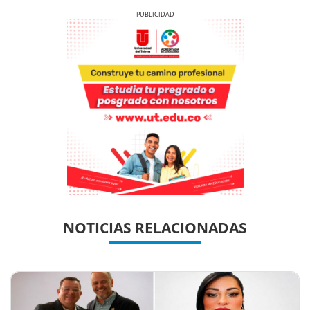
Previous
Next
Previous
Previous
Next
Next
NOTICIAS RELACIONADAS