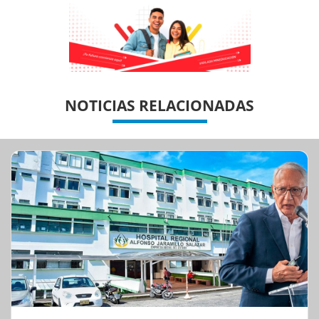
Previous
Previous
Next
Next
NOTICIAS RELACIONADAS