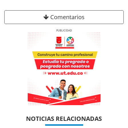
Comentarios
Previous
Next
Previous
Previous
Next
Next
NOTICIAS RELACIONADAS