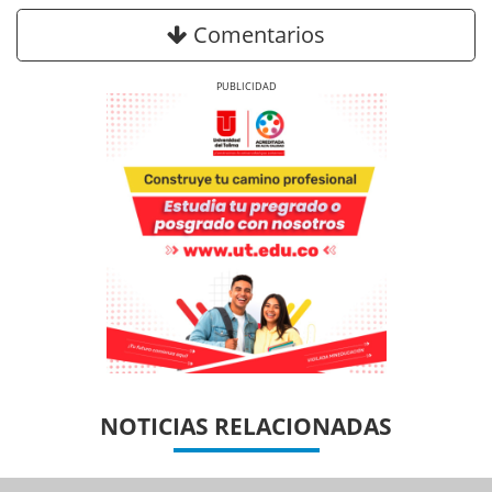
Comentarios
Previous
Next
Previous
Previous
Next
Next
NOTICIAS RELACIONADAS