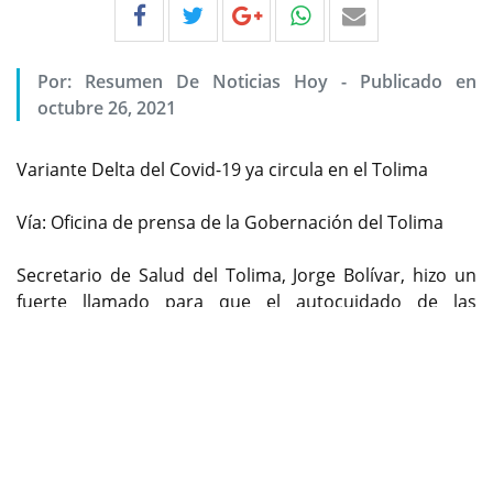
Por:
Resumen De Noticias Hoy
-
Publicado en
octubre 26, 2021
Variante Delta del Covid-19 ya circula en el Tolima
Vía: Oficina de prensa de la Gobernación del Tolima
Secretario de Salud del Tolima, Jorge Bolívar, hizo un
fuerte llamado para que el autocuidado de las
Previous
Next
personas se refuerce.
Este fin de semana el secretario de Salud del Tolima,
Jorge Bolívar, confirmó que la variante Delta ya circula
en el departamento ante el primer caso confirmado
después de que el Laboratorio de Salud Pública
enviara las muestras al Instituto Nacional de Salud -