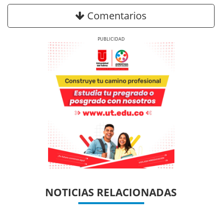
Comentarios
Previous
Next
Previous
Previous
Next
Next
NOTICIAS RELACIONADAS